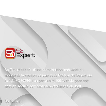
So Expert est née d’une combinaison innovante du
monde de la gestion de paie et de l’édition de logiciel qui
fait de SO EXPERT un partenaire 100 % fiable pour une
gestion sociale conforme aux évolutions du droit.
So Expert :