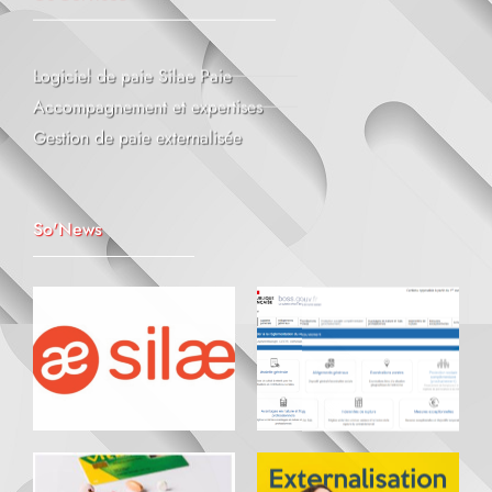
Logiciel de paie Silae Paie
Accompagnement et expertises
Gestion de paie externalisée
So'News