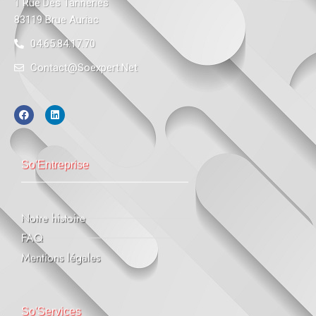
1 Rue Des Tanneries
83119 Brue Auriac
04.65.84.17.70
Contact@soexpert.net
So'Entreprise
Notre histoire
FAQ
Mentions légales
So'Services